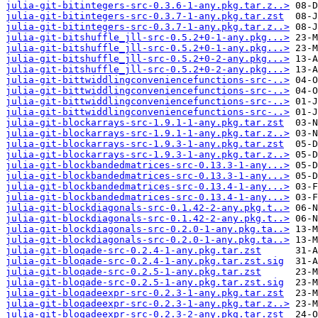
julia-git-bitintegers-src-0.3.6-1-any.pkg.tar.z..>
julia-git-bitintegers-src-0.3.7-1-any.pkg.tar.zst
julia-git-bitintegers-src-0.3.7-1-any.pkg.tar.z..>
julia-git-bitshuffle_jll-src-0.5.2+0-1-any.pkg...>
julia-git-bitshuffle_jll-src-0.5.2+0-1-any.pkg...>
julia-git-bitshuffle_jll-src-0.5.2+0-2-any.pkg...>
julia-git-bitshuffle_jll-src-0.5.2+0-2-any.pkg...>
julia-git-bittwiddlingconveniencefunctions-src-..>
julia-git-bittwiddlingconveniencefunctions-src-..>
julia-git-bittwiddlingconveniencefunctions-src-..>
julia-git-bittwiddlingconveniencefunctions-src-..>
julia-git-blockarrays-src-1.9.1-1-any.pkg.tar.zst
julia-git-blockarrays-src-1.9.1-1-any.pkg.tar.z..>
julia-git-blockarrays-src-1.9.3-1-any.pkg.tar.zst
julia-git-blockarrays-src-1.9.3-1-any.pkg.tar.z..>
julia-git-blockbandedmatrices-src-0.13.3-1-any...>
julia-git-blockbandedmatrices-src-0.13.3-1-any...>
julia-git-blockbandedmatrices-src-0.13.4-1-any...>
julia-git-blockbandedmatrices-src-0.13.4-1-any...>
julia-git-blockdiagonals-src-0.1.42-2-any.pkg.t..>
julia-git-blockdiagonals-src-0.1.42-2-any.pkg.t..>
julia-git-blockdiagonals-src-0.2.0-1-any.pkg.ta..>
julia-git-blockdiagonals-src-0.2.0-1-any.pkg.ta..>
julia-git-bloqade-src-0.2.4-1-any.pkg.tar.zst
julia-git-bloqade-src-0.2.4-1-any.pkg.tar.zst.sig
julia-git-bloqade-src-0.2.5-1-any.pkg.tar.zst
julia-git-bloqade-src-0.2.5-1-any.pkg.tar.zst.sig
julia-git-bloqadeexpr-src-0.2.3-1-any.pkg.tar.zst
julia-git-bloqadeexpr-src-0.2.3-1-any.pkg.tar.z..>
julia-git-bloqadeexpr-src-0.2.3-2-any.pkg.tar.zst