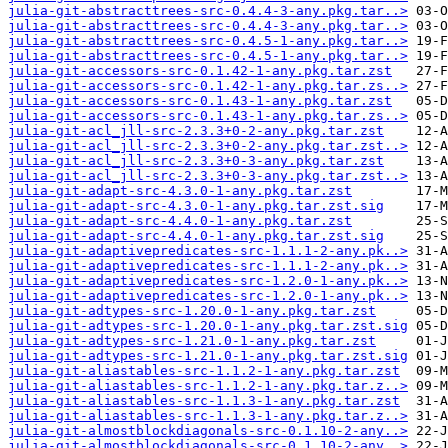
julia-git-abstracttrees-src-0.4.4-3-any.pkg.tar..>
julia-git-abstracttrees-src-0.4.4-3-any.pkg.tar..>
julia-git-abstracttrees-src-0.4.5-1-any.pkg.tar..>
julia-git-abstracttrees-src-0.4.5-1-any.pkg.tar..>
julia-git-accessors-src-0.1.42-1-any.pkg.tar.zst
julia-git-accessors-src-0.1.42-1-any.pkg.tar.zs..>
julia-git-accessors-src-0.1.43-1-any.pkg.tar.zst
julia-git-accessors-src-0.1.43-1-any.pkg.tar.zs..>
julia-git-acl_jll-src-2.3.3+0-2-any.pkg.tar.zst
julia-git-acl_jll-src-2.3.3+0-2-any.pkg.tar.zst..>
julia-git-acl_jll-src-2.3.3+0-3-any.pkg.tar.zst
julia-git-acl_jll-src-2.3.3+0-3-any.pkg.tar.zst..>
julia-git-adapt-src-4.3.0-1-any.pkg.tar.zst
julia-git-adapt-src-4.3.0-1-any.pkg.tar.zst.sig
julia-git-adapt-src-4.4.0-1-any.pkg.tar.zst
julia-git-adapt-src-4.4.0-1-any.pkg.tar.zst.sig
julia-git-adaptivepredicates-src-1.1.1-2-any.pk..>
julia-git-adaptivepredicates-src-1.1.1-2-any.pk..>
julia-git-adaptivepredicates-src-1.2.0-1-any.pk..>
julia-git-adaptivepredicates-src-1.2.0-1-any.pk..>
julia-git-adtypes-src-1.20.0-1-any.pkg.tar.zst
julia-git-adtypes-src-1.20.0-1-any.pkg.tar.zst.sig
julia-git-adtypes-src-1.21.0-1-any.pkg.tar.zst
julia-git-adtypes-src-1.21.0-1-any.pkg.tar.zst.sig
julia-git-aliastables-src-1.1.2-1-any.pkg.tar.zst
julia-git-aliastables-src-1.1.2-1-any.pkg.tar.z..>
julia-git-aliastables-src-1.1.3-1-any.pkg.tar.zst
julia-git-aliastables-src-1.1.3-1-any.pkg.tar.z..>
julia-git-almostblockdiagonals-src-0.1.10-2-any..>
julia-git-almostblockdiagonals-src-0.1.10-2-any..>