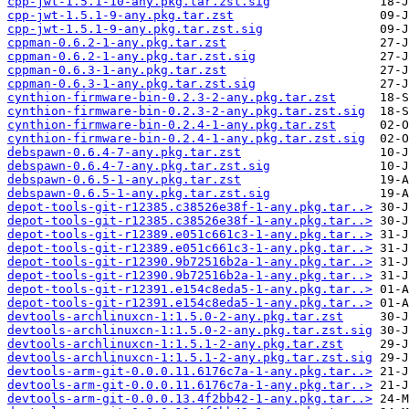
cpp-jwt-1.5.1-10-any.pkg.tar.zst.sig
cpp-jwt-1.5.1-9-any.pkg.tar.zst
cpp-jwt-1.5.1-9-any.pkg.tar.zst.sig
cppman-0.6.2-1-any.pkg.tar.zst
cppman-0.6.2-1-any.pkg.tar.zst.sig
cppman-0.6.3-1-any.pkg.tar.zst
cppman-0.6.3-1-any.pkg.tar.zst.sig
cynthion-firmware-bin-0.2.3-2-any.pkg.tar.zst
cynthion-firmware-bin-0.2.3-2-any.pkg.tar.zst.sig
cynthion-firmware-bin-0.2.4-1-any.pkg.tar.zst
cynthion-firmware-bin-0.2.4-1-any.pkg.tar.zst.sig
debspawn-0.6.4-7-any.pkg.tar.zst
debspawn-0.6.4-7-any.pkg.tar.zst.sig
debspawn-0.6.5-1-any.pkg.tar.zst
debspawn-0.6.5-1-any.pkg.tar.zst.sig
depot-tools-git-r12385.c38526e38f-1-any.pkg.tar..>
depot-tools-git-r12385.c38526e38f-1-any.pkg.tar..>
depot-tools-git-r12389.e051c661c3-1-any.pkg.tar..>
depot-tools-git-r12389.e051c661c3-1-any.pkg.tar..>
depot-tools-git-r12390.9b72516b2a-1-any.pkg.tar..>
depot-tools-git-r12390.9b72516b2a-1-any.pkg.tar..>
depot-tools-git-r12391.e154c8eda5-1-any.pkg.tar..>
depot-tools-git-r12391.e154c8eda5-1-any.pkg.tar..>
devtools-archlinuxcn-1:1.5.0-2-any.pkg.tar.zst
devtools-archlinuxcn-1:1.5.0-2-any.pkg.tar.zst.sig
devtools-archlinuxcn-1:1.5.1-2-any.pkg.tar.zst
devtools-archlinuxcn-1:1.5.1-2-any.pkg.tar.zst.sig
devtools-arm-git-0.0.0.11.6176c7a-1-any.pkg.tar..>
devtools-arm-git-0.0.0.11.6176c7a-1-any.pkg.tar..>
devtools-arm-git-0.0.0.13.4f2bb42-1-any.pkg.tar..>