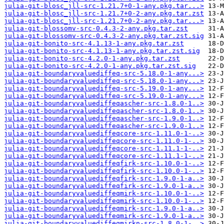
julia-git-blosc_jll-src-1.21.7+0-1-any.pkg.tar...>
julia-git-blosc_jll-src-1.21.7+0-2-any.pkg.tar.zst
julia-git-blosc_jll-src-1.21.7+0-2-any.pkg.tar...>
julia-git-blossomv-src-0.4.3-2-any.pkg.tar.zst
julia-git-blossomv-src-0.4.3-2-any.pkg.tar.zst.sig
julia-git-bonito-src-4.1.13-1-any.pkg.tar.zst
julia-git-bonito-src-4.1.13-1-any.pkg.tar.zst.sig
julia-git-bonito-src-4.2.0-1-any.pkg.tar.zst
julia-git-bonito-src-4.2.0-1-any.pkg.tar.zst.sig
julia-git-boundaryvaluediffeq-src-5.18.0-1-any...>
julia-git-boundaryvaluediffeq-src-5.18.0-1-any...>
julia-git-boundaryvaluediffeq-src-5.19.0-1-any...>
julia-git-boundaryvaluediffeq-src-5.19.0-1-any...>
julia-git-boundaryvaluediffeqascher-src-1.8.0-1..>
julia-git-boundaryvaluediffeqascher-src-1.8.0-1..>
julia-git-boundaryvaluediffeqascher-src-1.9.0-1..>
julia-git-boundaryvaluediffeqascher-src-1.9.0-1..>
julia-git-boundaryvaluediffeqcore-src-1.11.0-1-..>
julia-git-boundaryvaluediffeqcore-src-1.11.0-1-..>
julia-git-boundaryvaluediffeqcore-src-1.11.1-1-..>
julia-git-boundaryvaluediffeqcore-src-1.11.1-1-..>
julia-git-boundaryvaluediffeqfirk-src-1.10.0-1-..>
julia-git-boundaryvaluediffeqfirk-src-1.10.0-1-..>
julia-git-boundaryvaluediffeqfirk-src-1.9.0-1-a..>
julia-git-boundaryvaluediffeqfirk-src-1.9.0-1-a..>
julia-git-boundaryvaluediffeqmirk-src-1.10.0-1-..>
julia-git-boundaryvaluediffeqmirk-src-1.10.0-1-..>
julia-git-boundaryvaluediffeqmirk-src-1.9.0-1-a..>
julia-git-boundaryvaluediffeqmirk-src-1.9.0-1-a..>
julia-git-boundaryvaluediffeqmirkn-src-1.8.0-1-..>