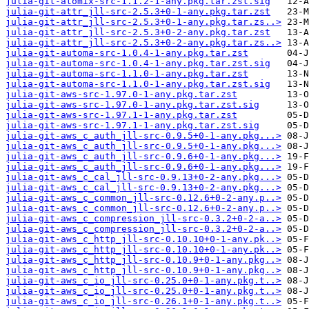
julia-git-atomix-src-1.1.2-1-any.pkg.tar.zst.sig
julia-git-attr_jll-src-2.5.3+0-1-any.pkg.tar.zst
julia-git-attr_jll-src-2.5.3+0-1-any.pkg.tar.zs..>
julia-git-attr_jll-src-2.5.3+0-2-any.pkg.tar.zst
julia-git-attr_jll-src-2.5.3+0-2-any.pkg.tar.zs..>
julia-git-automa-src-1.0.4-1-any.pkg.tar.zst
julia-git-automa-src-1.0.4-1-any.pkg.tar.zst.sig
julia-git-automa-src-1.1.0-1-any.pkg.tar.zst
julia-git-automa-src-1.1.0-1-any.pkg.tar.zst.sig
julia-git-aws-src-1.97.0-1-any.pkg.tar.zst
julia-git-aws-src-1.97.0-1-any.pkg.tar.zst.sig
julia-git-aws-src-1.97.1-1-any.pkg.tar.zst
julia-git-aws-src-1.97.1-1-any.pkg.tar.zst.sig
julia-git-aws_c_auth_jll-src-0.9.5+0-1-any.pkg...>
julia-git-aws_c_auth_jll-src-0.9.5+0-1-any.pkg...>
julia-git-aws_c_auth_jll-src-0.9.6+0-1-any.pkg...>
julia-git-aws_c_auth_jll-src-0.9.6+0-1-any.pkg...>
julia-git-aws_c_cal_jll-src-0.9.13+0-2-any.pkg...>
julia-git-aws_c_cal_jll-src-0.9.13+0-2-any.pkg...>
julia-git-aws_c_common_jll-src-0.12.6+0-2-any.p..>
julia-git-aws_c_common_jll-src-0.12.6+0-2-any.p..>
julia-git-aws_c_compression_jll-src-0.3.2+0-2-a..>
julia-git-aws_c_compression_jll-src-0.3.2+0-2-a..>
julia-git-aws_c_http_jll-src-0.10.10+0-1-any.pk..>
julia-git-aws_c_http_jll-src-0.10.10+0-1-any.pk..>
julia-git-aws_c_http_jll-src-0.10.9+0-1-any.pkg..>
julia-git-aws_c_http_jll-src-0.10.9+0-1-any.pkg..>
julia-git-aws_c_io_jll-src-0.25.0+0-1-any.pkg.t..>
julia-git-aws_c_io_jll-src-0.25.0+0-1-any.pkg.t..>
julia-git-aws_c_io_jll-src-0.26.1+0-1-any.pkg.t..>