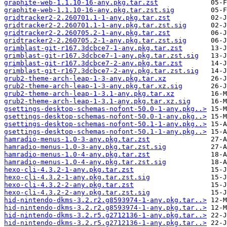
graphite-web-1.1.10-16-any.pkg.tar.zst
graphite-web-1.1.10-16-any.pkg.tar.zst.sig
gridtracker2-2.260701.1-1-any.pkg.tar.zst
gridtracker2-2.260701.1-1-any.pkg.tar.zst.sig
gridtracker2-2.260705.2-1-any.pkg.tar.zst
gridtracker2-2.260705.2-1-any.pkg.tar.zst.sig
grimblast-git-r167.3dcbce7-1-any.pkg.tar.zst
grimblast-git-r167.3dcbce7-1-any.pkg.tar.zst.sig
grimblast-git-r167.3dcbce7-2-any.pkg.tar.zst
grimblast-git-r167.3dcbce7-2-any.pkg.tar.zst.sig
grub2-theme-arch-leap-1-3-any.pkg.tar.xz
grub2-theme-arch-leap-1-3-any.pkg.tar.xz.sig
grub2-theme-arch-leap-1-3.1-any.pkg.tar.xz
grub2-theme-arch-leap-1-3.1-any.pkg.tar.xz.sig
gsettings-desktop-schemas-nofont-50.0-1-any.pkg..>
gsettings-desktop-schemas-nofont-50.0-1-any.pkg..>
gsettings-desktop-schemas-nofont-50.1-1-any.pkg..>
gsettings-desktop-schemas-nofont-50.1-1-any.pkg..>
hamradio-menus-1.0-3-any.pkg.tar.zst
hamradio-menus-1.0-3-any.pkg.tar.zst.sig
hamradio-menus-1.0-4-any.pkg.tar.zst
hamradio-menus-1.0-4-any.pkg.tar.zst.sig
hexo-cli-4.3.2-1-any.pkg.tar.zst
hexo-cli-4.3.2-1-any.pkg.tar.zst.sig
hexo-cli-4.3.2-2-any.pkg.tar.zst
hexo-cli-4.3.2-2-any.pkg.tar.zst.sig
hid-nintendo-dkms-3.2.r2.g8593974-1-any.pkg.tar..>
hid-nintendo-dkms-3.2.r2.g8593974-1-any.pkg.tar..>
hid-nintendo-dkms-3.2.r5.g2712136-1-any.pkg.tar..>
hid-nintendo-dkms-3.2.r5.g2712136-1-any.pkg.tar..>