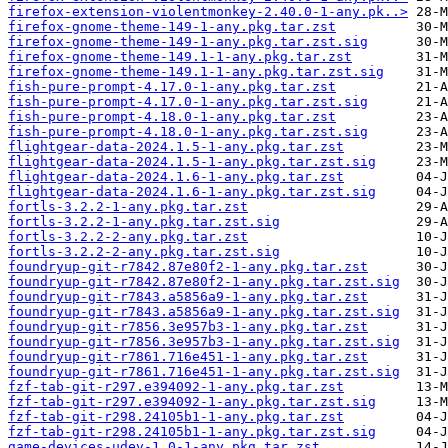
firefox-extension-violentmonkey-2.40.0-1-any.pk..>
firefox-gnome-theme-149-1-any.pkg.tar.zst
firefox-gnome-theme-149-1-any.pkg.tar.zst.sig
firefox-gnome-theme-149.1-1-any.pkg.tar.zst
firefox-gnome-theme-149.1-1-any.pkg.tar.zst.sig
fish-pure-prompt-4.17.0-1-any.pkg.tar.zst
fish-pure-prompt-4.17.0-1-any.pkg.tar.zst.sig
fish-pure-prompt-4.18.0-1-any.pkg.tar.zst
fish-pure-prompt-4.18.0-1-any.pkg.tar.zst.sig
flightgear-data-2024.1.5-1-any.pkg.tar.zst
flightgear-data-2024.1.5-1-any.pkg.tar.zst.sig
flightgear-data-2024.1.6-1-any.pkg.tar.zst
flightgear-data-2024.1.6-1-any.pkg.tar.zst.sig
fortls-3.2.2-1-any.pkg.tar.zst
fortls-3.2.2-1-any.pkg.tar.zst.sig
fortls-3.2.2-2-any.pkg.tar.zst
fortls-3.2.2-2-any.pkg.tar.zst.sig
foundryup-git-r7842.87e80f2-1-any.pkg.tar.zst
foundryup-git-r7842.87e80f2-1-any.pkg.tar.zst.sig
foundryup-git-r7843.a5856a9-1-any.pkg.tar.zst
foundryup-git-r7843.a5856a9-1-any.pkg.tar.zst.sig
foundryup-git-r7856.3e957b3-1-any.pkg.tar.zst
foundryup-git-r7856.3e957b3-1-any.pkg.tar.zst.sig
foundryup-git-r7861.716e451-1-any.pkg.tar.zst
foundryup-git-r7861.716e451-1-any.pkg.tar.zst.sig
fzf-tab-git-r297.e394092-1-any.pkg.tar.zst
fzf-tab-git-r297.e394092-1-any.pkg.tar.zst.sig
fzf-tab-git-r298.24105b1-1-any.pkg.tar.zst
fzf-tab-git-r298.24105b1-1-any.pkg.tar.zst.sig
game-devices-udev-1.0-1-any.pkg.tar.zst