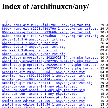
Index of /archlinuxcn/any/
../
86box-roms-git-r1123.f1d179e-1-any.pkg.tar.zst
86box-roms-git-r1123.f1d179e-1-any.pkg.tar.zst.sig
86box-roms-git-r1125.5793b68-1-any.pkg.tar.zst
86box-roms-git-r1125.5793b68-1-any.pkg.tar.zst.sig
abcde-2.9.3-6-any.pkg.tar.zst.sig
abcde-2.9.3-7-any.pkg.tar.zst
abcde-2.9.3-7-any.pkg.tar.zst.sig
abcde-2.9.3-8-any.pkg.tar.zst
abcde-2.9.3-8-any.pkg.tar.zst.sig
absolutely-proprietary-20220518-14-any.pkg.tar.zst
absolutely-proprietary-20220518-14-any.pkg.tar...>
absolutely-proprietary-20220518-5-any.pkg.tar.zst
absolutely-proprietary-20220518-5-any.pkg.tar.z..>
aconfmgr-git-r892.009260d-1-any.pkg.tar.zst
aconfmgr-git-r892.009260d-1-any.pkg.tar.zst.sig
aconfmgr-git-r893.96ab414-1-any.pkg.tar.zst
aconfmgr-git-r893.96ab414-1-any.pkg.tar.zst.sig
alsa-ucm-conf-asahi-8-1-any.pkg.tar.zst
alsa-ucm-conf-asahi-8-1-any.pkg.tar.zst.sig
alsa-ucm-conf-asahi-9-1-any.pkg.tar.zst
alsa-ucm-conf-asahi-9-1-any.pkg.tar.zst.sig
amulet-map-editor-0.10.59-1-any.pkg.tar.zst
amulet-map-editor-0.10.59-1-any.pkg.tar.zst.sig