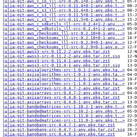
julia-git-aws_c_io_jll-src-0.26.1+0-1-any.pkg.t..>
julia-git-aws_c_s3_jll-src-0.11.4+0-1-any.pkg.t..>
julia-git-aws_c_s3_jll-src-0.11.4+0-1-any.pkg.t..>
julia-git-aws_c_s3_jll-src-0.11.5+0-1-any.pkg.t..>
julia-git-aws_c_s3_jll-src-0.11.5+0-1-any.pkg.t..>
julia-git-aws_c_sdkutils_jll-src-0.2.4+1-2-any...>
julia-git-aws_c_sdkutils_jll-src-0.2.4+1-2-any...>
julia-git-aws_checksums_jll-src-0.2.10+0-1-any...>
julia-git-aws_checksums_jll-src-0.2.10+0-1-any...>
julia-git-aws_checksums_jll-src-0.2.9+0-1-any.p..>
julia-git-aws_checksums_jll-src-0.2.9+0-1-any.p..>
julia-git-awss3-src-0.11.2-2-any.pkg.tar.zst
julia-git-awss3-src-0.11.2-2-any.pkg.tar.zst.sig
julia-git-awss3-src-0.11.4-1-any.pkg.tar.zst
julia-git-awss3-src-0.11.4-1-any.pkg.tar.zst.sig
julia-git-axisalgorithms-src-1.0.1-2-any.pkg.ta..>
julia-git-axisalgorithms-src-1.0.1-2-any.pkg.ta..>
julia-git-axisalgorithms-src-1.1.0-1-any.pkg.ta..>
julia-git-axisalgorithms-src-1.1.0-1-any.pkg.ta..>
julia-git-axisarrays-src-0.4.7-2-any.pkg.tar.zst
julia-git-axisarrays-src-0.4.7-2-any.pkg.tar.zs..>
julia-git-axisarrays-src-0.4.8-1-any.pkg.tar.zst
julia-git-axisarrays-src-0.4.8-1-any.pkg.tar.zs..>
julia-git-bandedmatrices-src-1.10.2-1-any.pkg.t..>
julia-git-bandedmatrices-src-1.10.2-1-any.pkg.t..>
julia-git-bandedmatrices-src-1.11.0-1-any.pkg.t..>
julia-git-bandedmatrices-src-1.11.0-1-any.pkg.t..>
julia-git-bangbang-src-0.4.7-1-any.pkg.tar.zst
julia-git-bangbang-src-0.4.7-1-any.pkg.tar.zst.sig
julia-git-bangbang-src-0.4.8-1-any.pkg.tar.zst