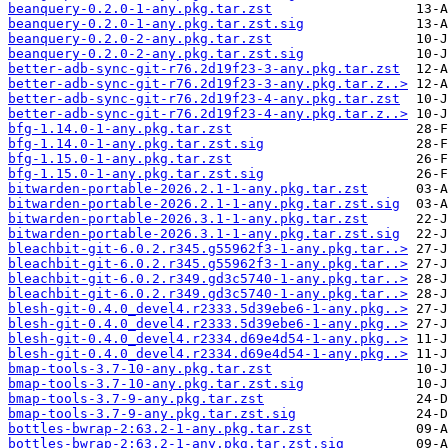
beanquery-0.2.0-1-any.pkg.tar.zst
beanquery-0.2.0-1-any.pkg.tar.zst.sig
beanquery-0.2.0-2-any.pkg.tar.zst
beanquery-0.2.0-2-any.pkg.tar.zst.sig
better-adb-sync-git-r76.2d19f23-3-any.pkg.tar.zst
better-adb-sync-git-r76.2d19f23-3-any.pkg.tar.z..>
better-adb-sync-git-r76.2d19f23-4-any.pkg.tar.zst
better-adb-sync-git-r76.2d19f23-4-any.pkg.tar.z..>
bfg-1.14.0-1-any.pkg.tar.zst
bfg-1.14.0-1-any.pkg.tar.zst.sig
bfg-1.15.0-1-any.pkg.tar.zst
bfg-1.15.0-1-any.pkg.tar.zst.sig
bitwarden-portable-2026.2.1-1-any.pkg.tar.zst
bitwarden-portable-2026.2.1-1-any.pkg.tar.zst.sig
bitwarden-portable-2026.3.1-1-any.pkg.tar.zst
bitwarden-portable-2026.3.1-1-any.pkg.tar.zst.sig
bleachbit-git-6.0.2.r345.g55962f3-1-any.pkg.tar..>
bleachbit-git-6.0.2.r345.g55962f3-1-any.pkg.tar..>
bleachbit-git-6.0.2.r349.gd3c5740-1-any.pkg.tar..>
bleachbit-git-6.0.2.r349.gd3c5740-1-any.pkg.tar..>
blesh-git-0.4.0_devel4.r2333.5d39ebe6-1-any.pkg..>
blesh-git-0.4.0_devel4.r2333.5d39ebe6-1-any.pkg..>
blesh-git-0.4.0_devel4.r2334.d69e4d54-1-any.pkg..>
blesh-git-0.4.0_devel4.r2334.d69e4d54-1-any.pkg..>
bmap-tools-3.7-10-any.pkg.tar.zst
bmap-tools-3.7-10-any.pkg.tar.zst.sig
bmap-tools-3.7-9-any.pkg.tar.zst
bmap-tools-3.7-9-any.pkg.tar.zst.sig
bottles-bwrap-2:63.2-1-any.pkg.tar.zst
bottles-bwrap-2:63.2-1-any.pkg.tar.zst.sig