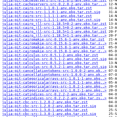
julia-git-cacheservers-src-0.2.0-2-any.pkg.tar.zst
julia-git-cacheservers-src-0.2.0-2-any.pkg.tar...>
julia-git-cairo-src-1.1.0-1-any.pkg.tar.zst
julia-git-cairo-src-1.1.0-1-any.pkg.tar.zst.sig
julia-git-cairo-src-1.1.1-1-any.pkg.tar.zst
julia-git-cairo-src-1.1.1-1-any.pkg.tar.zst.sig
julia-git-cairo_jll-src-1.18.5+0-2-any.pkg.tar.zst
julia-git-cairo_jll-src-1.18.5+0-2-any.pkg.tar...>
julia-git-cairo_jll-src-1.18.5+1-1-any.pkg.tar.zst
julia-git-cairo_jll-src-1.18.5+1-1-any.pkg.tar...>
julia-git-cairomakie-src-0.15.6-1-any.pkg.tar.zst
julia-git-cairomakie-src-0.15.6-1-any.pkg.tar.z..>
julia-git-cairomakie-src-0.15.8-1-any.pkg.tar.zst
julia-git-cairomakie-src-0.15.8-1-any.pkg.tar.z..>
julia-git-calculus-src-0.5.1-2-any.pkg.tar.zst
julia-git-calculus-src-0.5.1-2-any.pkg.tar.zst.sig
julia-git-calculus-src-0.5.2-1-any.pkg.tar.zst
julia-git-calculus-src-0.5.2-1-any.pkg.tar.zst.sig
julia-git-cancellationtokens-src-1.0.0-2-any.pk..>
julia-git-cancellationtokens-src-1.0.0-2-any.pk..>
julia-git-categoricalarrays-src-1.0.1-1-any.pkg..>
julia-git-categoricalarrays-src-1.0.1-1-any.pkg..>
julia-git-categoricalarrays-src-1.0.2-1-any.pkg..>
julia-git-categoricalarrays-src-1.0.2-1-any.pkg..>
julia-git-catindices-src-0.2.2-2-any.pkg.tar.zst
julia-git-catindices-src-0.2.2-2-any.pkg.tar.zs..>
julia-git-cbc-src-1.2.0-2-any.pkg.tar.zst
julia-git-cbc-src-1.2.0-2-any.pkg.tar.zst.sig
julia-git-cbc-src-1.3.0-1-any.pkg.tar.zst
julia-git-cbc-src-1.3.0-1-any.pkg.tar.zst.sig