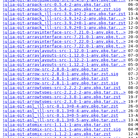
julia-git-arpack-src-0.5.4-2-any.pkg.tar.zst
julia-git-arpack-src-0.5.4-2-any.pkg.tar.zst.sig
julia-git-arpack_jll-src-3.9.1+2-2-any.pkg.tar.zst
julia-git-arpack_jll-src-3.9.1+2-2-any.pkg.tar...>
julia-git-arpack_jll-src-3.9.2+0-1-any.pkg.tar.zst
julia-git-arpack_jll-src-3.9.2+0-1-any.pkg.tar...>
julia-git-arrayinterface-src-7.21.0-1-any.pkg.t..>
julia-git-arrayinterface-src-7.21.0-1-any.pkg.t..>
julia-git-arrayinterface-src-7.22.0-1-any.pkg.t..>
julia-git-arrayinterface-src-7.22.0-1-any.pkg.t..>
julia-git-arraylayouts-src-1.12.0-1-any.pkg.tar..>
julia-git-arraylayouts-src-1.12.0-1-any.pkg.tar..>
julia-git-arraylayouts-src-1.12.2-1-any.pkg.tar..>
julia-git-arraylayouts-src-1.12.2-1-any.pkg.tar..>
julia-git-arrow-src-2.8.0-1-any.pkg.tar.zst
julia-git-arrow-src-2.8.0-1-any.pkg.tar.zst.sig
julia-git-arrow-src-2.8.1-1-any.pkg.tar.zst
julia-git-arrow-src-2.8.1-1-any.pkg.tar.zst.sig
julia-git-arrowtypes-src-2.2.2-2-any.pkg.tar.zst
julia-git-arrowtypes-src-2.2.2-2-any.pkg.tar.zs..>
julia-git-arrowtypes-src-2.3.0-1-any.pkg.tar.zst
julia-git-arrowtypes-src-2.3.0-1-any.pkg.tar.zs..>
julia-git-asl_jll-src-0.1.3+0-4-any.pkg.tar.zst
julia-git-asl_jll-src-0.1.3+0-4-any.pkg.tar.zst..>
julia-git-asl_jll-src-0.1.3+0-5-any.pkg.tar.zst
julia-git-asl_jll-src-0.1.3+0-5-any.pkg.tar.zst..>
julia-git-atomix-src-1.1.1-1-any.pkg.tar.zst
julia-git-atomix-src-1.1.1-1-any.pkg.tar.zst.sig
julia-git-atomix-src-1.1.2-1-any.pkg.tar.zst