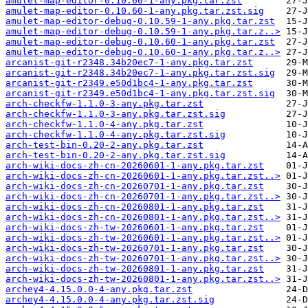
amulet-map-editor-0.10.60-1-any.pkg.tar.zst
amulet-map-editor-0.10.60-1-any.pkg.tar.zst.sig
amulet-map-editor-debug-0.10.59-1-any.pkg.tar.zst
amulet-map-editor-debug-0.10.59-1-any.pkg.tar.z..>
amulet-map-editor-debug-0.10.60-1-any.pkg.tar.zst
amulet-map-editor-debug-0.10.60-1-any.pkg.tar.z..>
arcanist-git-r2348.34b20ec7-1-any.pkg.tar.zst
arcanist-git-r2348.34b20ec7-1-any.pkg.tar.zst.sig
arcanist-git-r2349.e50d1bc4-1-any.pkg.tar.zst
arcanist-git-r2349.e50d1bc4-1-any.pkg.tar.zst.sig
arch-checkfw-1.1.0-3-any.pkg.tar.zst
arch-checkfw-1.1.0-3-any.pkg.tar.zst.sig
arch-checkfw-1.1.0-4-any.pkg.tar.zst
arch-checkfw-1.1.0-4-any.pkg.tar.zst.sig
arch-test-bin-0.20-2-any.pkg.tar.zst
arch-test-bin-0.20-2-any.pkg.tar.zst.sig
arch-wiki-docs-zh-cn-20260601-1-any.pkg.tar.zst
arch-wiki-docs-zh-cn-20260601-1-any.pkg.tar.zst..>
arch-wiki-docs-zh-cn-20260701-1-any.pkg.tar.zst
arch-wiki-docs-zh-cn-20260701-1-any.pkg.tar.zst..>
arch-wiki-docs-zh-cn-20260801-1-any.pkg.tar.zst
arch-wiki-docs-zh-cn-20260801-1-any.pkg.tar.zst..>
arch-wiki-docs-zh-tw-20260601-1-any.pkg.tar.zst
arch-wiki-docs-zh-tw-20260601-1-any.pkg.tar.zst..>
arch-wiki-docs-zh-tw-20260701-1-any.pkg.tar.zst
arch-wiki-docs-zh-tw-20260701-1-any.pkg.tar.zst..>
arch-wiki-docs-zh-tw-20260801-1-any.pkg.tar.zst
arch-wiki-docs-zh-tw-20260801-1-any.pkg.tar.zst..>
archey4-4.15.0.0-4-any.pkg.tar.zst
archey4-4.15.0.0-4-any.pkg.tar.zst.sig