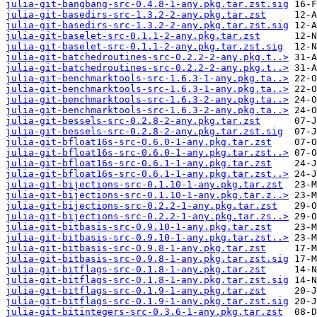
julia-git-bangbang-src-0.4.8-1-any.pkg.tar.zst.sig
julia-git-basedirs-src-1.3.2-2-any.pkg.tar.zst
julia-git-basedirs-src-1.3.2-2-any.pkg.tar.zst.sig
julia-git-baselet-src-0.1.1-2-any.pkg.tar.zst
julia-git-baselet-src-0.1.1-2-any.pkg.tar.zst.sig
julia-git-batchedroutines-src-0.2.2-2-any.pkg.t..>
julia-git-batchedroutines-src-0.2.2-2-any.pkg.t..>
julia-git-benchmarktools-src-1.6.3-1-any.pkg.ta..>
julia-git-benchmarktools-src-1.6.3-1-any.pkg.ta..>
julia-git-benchmarktools-src-1.6.3-2-any.pkg.ta..>
julia-git-benchmarktools-src-1.6.3-2-any.pkg.ta..>
julia-git-bessels-src-0.2.8-2-any.pkg.tar.zst
julia-git-bessels-src-0.2.8-2-any.pkg.tar.zst.sig
julia-git-bfloat16s-src-0.6.0-1-any.pkg.tar.zst
julia-git-bfloat16s-src-0.6.0-1-any.pkg.tar.zst..>
julia-git-bfloat16s-src-0.6.1-1-any.pkg.tar.zst
julia-git-bfloat16s-src-0.6.1-1-any.pkg.tar.zst..>
julia-git-bijections-src-0.1.10-1-any.pkg.tar.zst
julia-git-bijections-src-0.1.10-1-any.pkg.tar.z..>
julia-git-bijections-src-0.2.2-1-any.pkg.tar.zst
julia-git-bijections-src-0.2.2-1-any.pkg.tar.zs..>
julia-git-bitbasis-src-0.9.10-1-any.pkg.tar.zst
julia-git-bitbasis-src-0.9.10-1-any.pkg.tar.zst..>
julia-git-bitbasis-src-0.9.8-1-any.pkg.tar.zst
julia-git-bitbasis-src-0.9.8-1-any.pkg.tar.zst.sig
julia-git-bitflags-src-0.1.8-1-any.pkg.tar.zst
julia-git-bitflags-src-0.1.8-1-any.pkg.tar.zst.sig
julia-git-bitflags-src-0.1.9-1-any.pkg.tar.zst
julia-git-bitflags-src-0.1.9-1-any.pkg.tar.zst.sig
julia-git-bitintegers-src-0.3.6-1-any.pkg.tar.zst