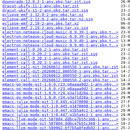
downgrade-12.0.2-1-any.pkg.tar.zst.sig
dracut-ukify-11-2-any.pkg.tar.zst
dracut-ukify-11-2-any.pkg.tar.zst.sig
eclipse-emf-2.12.0-2-any.pkg.tar.xz
eclipse-emf-2.12.0-2-any.pkg.tar.xz.sig
eclipse-emf-2.19-2-any.pkg.tar.xz
eclipse-emf-2.19-2-any.pkg.tar.xz.sig
electron-netease-cloud-music-0.9.39-1-any.pkg.t..>
electron-netease-cloud-music-0.9.39-1-any.pkg.t..>
electron-netease-cloud-music-0.9.40-1-any.pkg.t..>
electron-netease-cloud-music-0.9.40-1-any.pkg.t..>
element-call-0.20.2-1-any.pkg.tar.zst
element-call-0.20.2-1-any.pkg.tar.zst.sig
element-call-0.20.3-1-any.pkg.tar.zst
element-call-0.20.3-1-any.pkg.tar.zst.sig
element-call-git-20260612.080550-1-any.pkg.tar.zst
element-call-git-20260612.080550-1-any.pkg.tar...>
element-call-git-20260612.080550-2-any.pkg.tar.zst
element-call-git-20260612.080550-2-any.pkg.tar...>
emacs-go-mode-git-1.6.0.r23.g8aaaa9d2-1-any.pkg..>
emacs-go-mode-git-1.6.0.r23.g8aaaa9d2-1-any.pkg..>
emacs-go-mode-git-1.6.0.r24.g3a71d28a-1-any.pkg..>
emacs-go-mode-git-1.6.0.r24.g3a71d28a-1-any.pkg..>
emacs-julia-mode-git-1:0.445.g1478898-1-any.pkg..>
emacs-julia-mode-git-1:0.445.g1478898-1-any.pkg..>
emacs-julia-mode-git-1:0.447.g1b5a4c2-1-any.pkg..>
emacs-julia-mode-git-1:0.447.g1b5a4c2-1-any.pkg..>
emacs-llvm-mode-git-587804.ddbce7b55c368-1-any...>
emacs-llvm-mode-git-587804.ddbce7b55c368-1-any...>
emacs-llvm-mode-git-589962.bf7b5a0fedb92-1-any...>