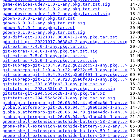
game-devices-udev-1.0-1-any.pkg.tar.zst.sig
game-devices-udev-1.0-2-any.pkg.tar.zst
game-devices-udev-1.0-2-any.pkg.tar.zst.sig
gdown-6.0.0-1-any.pkg.tar.zst
gdown-6.0.0-1-any.pkg.tar.zst.sig
gdown-6.1.0-1-any.pkg.tar.zst
gdown-6.1.0-1-any.pkg.tar.zst.sig
gdu-diff-git-20221017.063843-2-any.pkg.tar.zst
gdu-diff-git-20221017.063843-2-any.pkg.tar.zst.sig
git-extras-7.4.0-1-any.pkg.tar.zst
git-extras-7.4.0-1-any.pkg.tar.zst.sig
git-extras-7.5.0-1-any.pkg.tar.zst
git-extras-7.5.0-1-any.pkg.tar.zst.sig
git-subrepo-git-1:0.4.9.r22.g6232cc5-1-any.pkg...>
git-subrepo-git-1:0.4.9.r22.g6232cc5-1-any.pkg...>
git-subrepo-git-1:0.4.9.r23.g5e0f401-1-any.pkg...>
git-subrepo-git-1:0.4.9.r23.g5e0f401-1-any.pkg...>
gitstats-git-293.e35fea2-1-any.pkg.tar.xz
gitstats-git-293.e35fea2-1-any.pkg.tar.xz.sig
gitstats-git-294.55c5c28-1-any.pkg.tar.xz
gitstats-git-294.55c5c28-1-any.pkg.tar.xz.sig
globalplatformpro-git-26.06.04.r4.g9e0ca6d-1-an..>
globalplatformpro-git-26.06.04.r4.g9e0ca6d-1-an..>
globalplatformpro-git-26.06.04.r8.g1ae44dc-1-an..>
globalplatformpro-git-26.06.04.r8.g1ae44dc-1-an..>
gnome-shell-extension-autohide-battery-58-2-any..>
gnome-shell-extension-autohide-battery-58-2-any..>
gnome-shell-extension-autohide-battery-59-1-any..>
gnome-shell-extension-autohide-battery-59-1-any..>