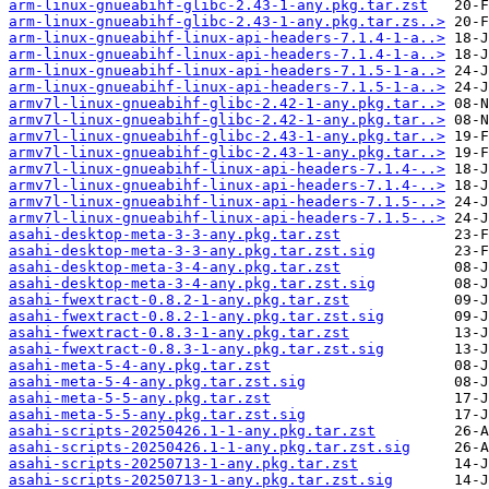
arm-linux-gnueabihf-glibc-2.43-1-any.pkg.tar.zst
arm-linux-gnueabihf-glibc-2.43-1-any.pkg.tar.zs..>
arm-linux-gnueabihf-linux-api-headers-7.1.4-1-a..>
arm-linux-gnueabihf-linux-api-headers-7.1.4-1-a..>
arm-linux-gnueabihf-linux-api-headers-7.1.5-1-a..>
arm-linux-gnueabihf-linux-api-headers-7.1.5-1-a..>
armv7l-linux-gnueabihf-glibc-2.42-1-any.pkg.tar..>
armv7l-linux-gnueabihf-glibc-2.42-1-any.pkg.tar..>
armv7l-linux-gnueabihf-glibc-2.43-1-any.pkg.tar..>
armv7l-linux-gnueabihf-glibc-2.43-1-any.pkg.tar..>
armv7l-linux-gnueabihf-linux-api-headers-7.1.4-..>
armv7l-linux-gnueabihf-linux-api-headers-7.1.4-..>
armv7l-linux-gnueabihf-linux-api-headers-7.1.5-..>
armv7l-linux-gnueabihf-linux-api-headers-7.1.5-..>
asahi-desktop-meta-3-3-any.pkg.tar.zst
asahi-desktop-meta-3-3-any.pkg.tar.zst.sig
asahi-desktop-meta-3-4-any.pkg.tar.zst
asahi-desktop-meta-3-4-any.pkg.tar.zst.sig
asahi-fwextract-0.8.2-1-any.pkg.tar.zst
asahi-fwextract-0.8.2-1-any.pkg.tar.zst.sig
asahi-fwextract-0.8.3-1-any.pkg.tar.zst
asahi-fwextract-0.8.3-1-any.pkg.tar.zst.sig
asahi-meta-5-4-any.pkg.tar.zst
asahi-meta-5-4-any.pkg.tar.zst.sig
asahi-meta-5-5-any.pkg.tar.zst
asahi-meta-5-5-any.pkg.tar.zst.sig
asahi-scripts-20250426.1-1-any.pkg.tar.zst
asahi-scripts-20250426.1-1-any.pkg.tar.zst.sig
asahi-scripts-20250713-1-any.pkg.tar.zst
asahi-scripts-20250713-1-any.pkg.tar.zst.sig