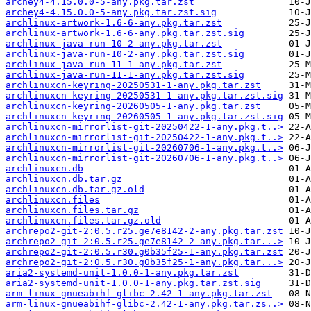
archey4-4.15.0.0-5-any.pkg.tar.zst
archey4-4.15.0.0-5-any.pkg.tar.zst.sig
archlinux-artwork-1.6-6-any.pkg.tar.zst
archlinux-artwork-1.6-6-any.pkg.tar.zst.sig
archlinux-java-run-10-2-any.pkg.tar.zst
archlinux-java-run-10-2-any.pkg.tar.zst.sig
archlinux-java-run-11-1-any.pkg.tar.zst
archlinux-java-run-11-1-any.pkg.tar.zst.sig
archlinuxcn-keyring-20250531-1-any.pkg.tar.zst
archlinuxcn-keyring-20250531-1-any.pkg.tar.zst.sig
archlinuxcn-keyring-20260505-1-any.pkg.tar.zst
archlinuxcn-keyring-20260505-1-any.pkg.tar.zst.sig
archlinuxcn-mirrorlist-git-20250422-1-any.pkg.t..>
archlinuxcn-mirrorlist-git-20250422-1-any.pkg.t..>
archlinuxcn-mirrorlist-git-20260706-1-any.pkg.t..>
archlinuxcn-mirrorlist-git-20260706-1-any.pkg.t..>
archlinuxcn.db
archlinuxcn.db.tar.gz
archlinuxcn.db.tar.gz.old
archlinuxcn.files
archlinuxcn.files.tar.gz
archlinuxcn.files.tar.gz.old
archrepo2-git-2:0.5.r25.ge7e8142-2-any.pkg.tar.zst
archrepo2-git-2:0.5.r25.ge7e8142-2-any.pkg.tar...>
archrepo2-git-2:0.5.r30.g0b35f25-1-any.pkg.tar.zst
archrepo2-git-2:0.5.r30.g0b35f25-1-any.pkg.tar...>
aria2-systemd-unit-1.0.0-1-any.pkg.tar.zst
aria2-systemd-unit-1.0.0-1-any.pkg.tar.zst.sig
arm-linux-gnueabihf-glibc-2.42-1-any.pkg.tar.zst
arm-linux-gnueabihf-glibc-2.42-1-any.pkg.tar.zs..>