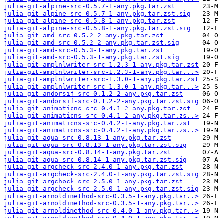
julia-git-alpine-src-0.5.7-1-any.pkg.tar.zst
julia-git-alpine-src-0.5.7-1-any.pkg.tar.zst.sig
julia-git-alpine-src-0.5.8-1-any.pkg.tar.zst
julia-git-alpine-src-0.5.8-1-any.pkg.tar.zst.sig
julia-git-amd-src-0.5.2-2-any.pkg.tar.zst
julia-git-amd-src-0.5.2-2-any.pkg.tar.zst.sig
julia-git-amd-src-0.5.3-1-any.pkg.tar.zst
julia-git-amd-src-0.5.3-1-any.pkg.tar.zst.sig
julia-git-amplnlwriter-src-1.2.3-1-any.pkg.tar.zst
julia-git-amplnlwriter-src-1.2.3-1-any.pkg.tar...>
julia-git-amplnlwriter-src-1.3.0-1-any.pkg.tar.zst
julia-git-amplnlwriter-src-1.3.0-1-any.pkg.tar...>
julia-git-andorsif-src-0.1.2-2-any.pkg.tar.zst
julia-git-andorsif-src-0.1.2-2-any.pkg.tar.zst.sig
julia-git-animations-src-0.4.1-2-any.pkg.tar.zst
julia-git-animations-src-0.4.1-2-any.pkg.tar.zs..>
julia-git-animations-src-0.4.2-1-any.pkg.tar.zst
julia-git-animations-src-0.4.2-1-any.pkg.tar.zs..>
julia-git-aqua-src-0.8.13-1-any.pkg.tar.zst
julia-git-aqua-src-0.8.13-1-any.pkg.tar.zst.sig
julia-git-aqua-src-0.8.14-1-any.pkg.tar.zst
julia-git-aqua-src-0.8.14-1-any.pkg.tar.zst.sig
julia-git-argcheck-src-2.4.0-1-any.pkg.tar.zst
julia-git-argcheck-src-2.4.0-1-any.pkg.tar.zst.sig
julia-git-argcheck-src-2.5.0-1-any.pkg.tar.zst
julia-git-argcheck-src-2.5.0-1-any.pkg.tar.zst.sig
julia-git-arnoldimethod-src-0.3.5-1-any.pkg.tar..>
julia-git-arnoldimethod-src-0.3.5-1-any.pkg.tar..>
julia-git-arnoldimethod-src-0.4.0-1-any.pkg.tar..>
julia-git-arnoldimethod-src-0.4.0-1-any.pkg.tar..>