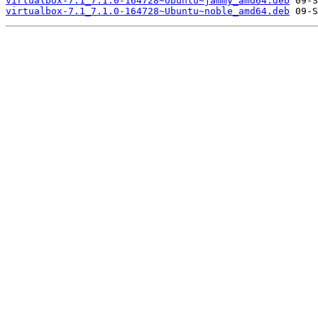
virtualbox-7.1_7.1.0-164728~Ubuntu~jammy_amd64.deb
virtualbox-7.1_7.1.0-164728~Ubuntu~noble_amd64.deb