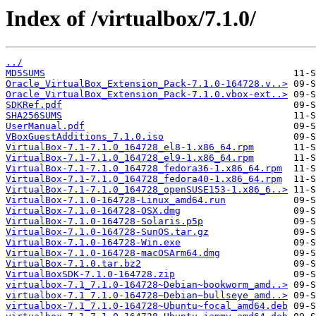
Index of /virtualbox/7.1.0/
../
MD5SUMS
Oracle_VirtualBox_Extension_Pack-7.1.0-164728.v..>
Oracle_VirtualBox_Extension_Pack-7.1.0.vbox-ext..>
SDKRef.pdf
SHA256SUMS
UserManual.pdf
VBoxGuestAdditions_7.1.0.iso
VirtualBox-7.1-7.1.0_164728_el8-1.x86_64.rpm
VirtualBox-7.1-7.1.0_164728_el9-1.x86_64.rpm
VirtualBox-7.1-7.1.0_164728_fedora36-1.x86_64.rpm
VirtualBox-7.1-7.1.0_164728_fedora40-1.x86_64.rpm
VirtualBox-7.1-7.1.0_164728_openSUSE153-1.x86_6..>
VirtualBox-7.1.0-164728-Linux_amd64.run
VirtualBox-7.1.0-164728-OSX.dmg
VirtualBox-7.1.0-164728-Solaris.p5p
VirtualBox-7.1.0-164728-SunOS.tar.gz
VirtualBox-7.1.0-164728-Win.exe
VirtualBox-7.1.0-164728-macOSArm64.dmg
VirtualBox-7.1.0.tar.bz2
VirtualBoxSDK-7.1.0-164728.zip
virtualbox-7.1_7.1.0-164728~Debian~bookworm_amd..>
virtualbox-7.1_7.1.0-164728~Debian~bullseye_amd..>
virtualbox-7.1_7.1.0-164728~Ubuntu~focal_amd64.deb