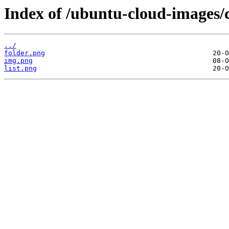
Index of /ubuntu-cloud-images/
../
folder.png
img.png
list.png