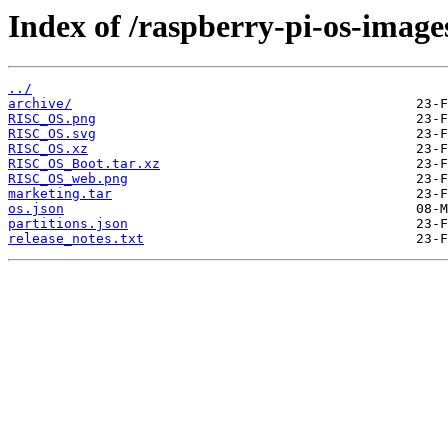
Index of /raspberry-pi-os-image
../
archive/
RISC_OS.png
RISC_OS.svg
RISC_OS.xz
RISC_OS_Boot.tar.xz
RISC_OS_web.png
marketing.tar
os.json
partitions.json
release_notes.txt