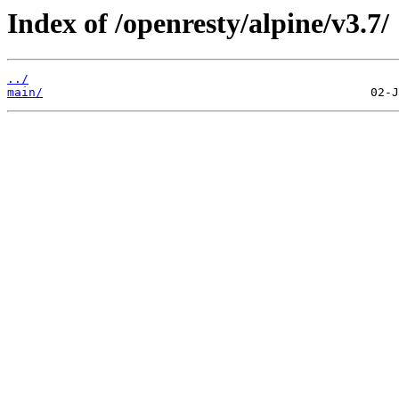
Index of /openresty/alpine/v3.7/
../
main/