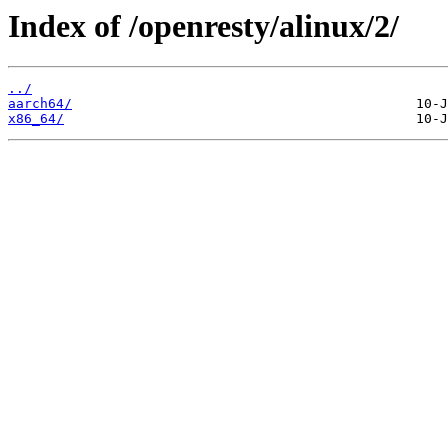
Index of /openresty/alinux/2/
../
aarch64/
x86_64/