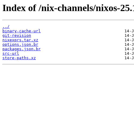
Index of /nix-channels/nixos-25.
../
binary-cache-url
git-revision
nixexprs.tar.xz
options.json.br
packages.json.br
src-url
store-paths.xz