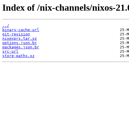
Index of /nix-channels/nixos-21.
../
binary-cache-url
git-revision
nixexprs.tar.xz
options.json.br
packages.json.br
src-url
store-paths.xz