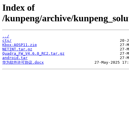
Index of
/kunpeng/archive/kunpeng_sol
../
cts/
Kbox-AOSP11.zip
NETINT.tar.gz
Quadra_FW_V4.6.0_RC2.tar.gz
android.tar
华为软件许可协议.docx