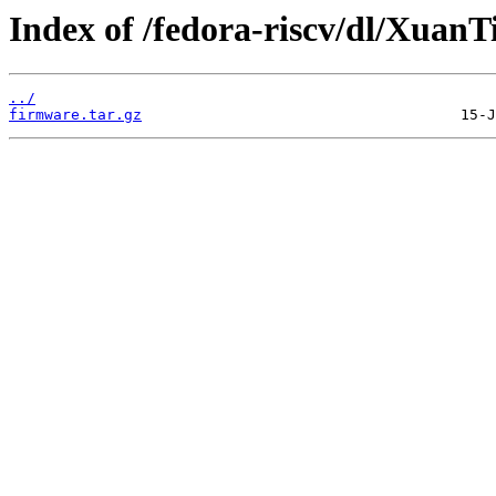
Index of /fedora-riscv/dl/Xuan
../
firmware.tar.gz