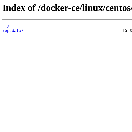
Index of /docker-ce/linux/centos
../
repodata/