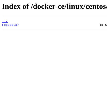
Index of /docker-ce/linux/centos/
../
repodata/