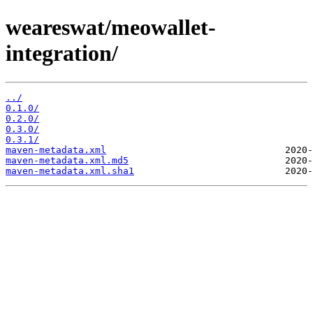
weareswat/meowallet-
integration/
../
0.1.0/
0.2.0/
0.3.0/
0.3.1/
maven-metadata.xml
maven-metadata.xml.md5
maven-metadata.xml.sha1