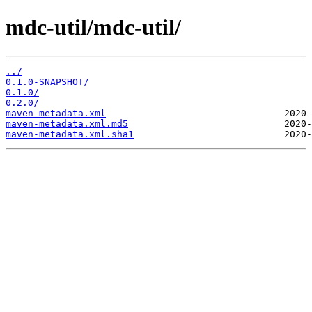
mdc-util/mdc-util/
../
0.1.0-SNAPSHOT/
0.1.0/
0.2.0/
maven-metadata.xml
maven-metadata.xml.md5
maven-metadata.xml.sha1