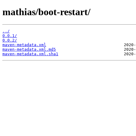
mathias/boot-restart/
../
0.0.1/
0.0.2/
maven-metadata.xml
maven-metadata.xml.md5
maven-metadata.xml.sha1