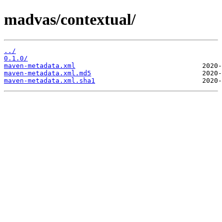
madvas/contextual/
../
0.1.0/
maven-metadata.xml
maven-metadata.xml.md5
maven-metadata.xml.sha1