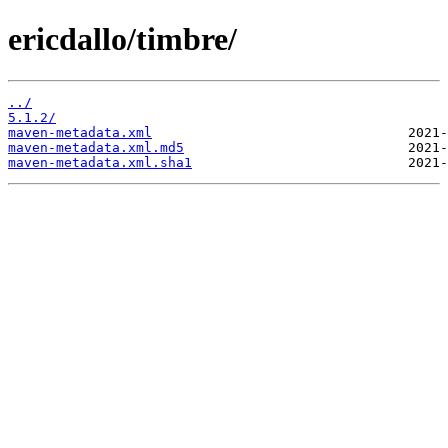
ericdallo/timbre/
../
5.1.2/
maven-metadata.xml
maven-metadata.xml.md5
maven-metadata.xml.sha1