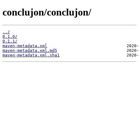
conclujon/conclujon/
../
0.1.0/
0.1.1/
maven-metadata.xml
maven-metadata.xml.md5
maven-metadata.xml.sha1