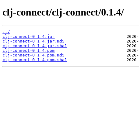
clj-connect/clj-connect/0.1.4/
../
clj-connect-0.1.4.jar
clj-connect-0.1.4.jar.md5
clj-connect-0.1.4.jar.sha1
clj-connect-0.1.4.pom
clj-connect-0.1.4.pom.md5
clj-connect-0.1.4.pom.sha1