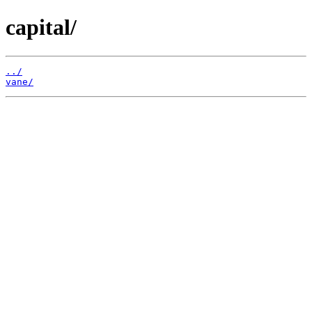
capital/
../
vane/