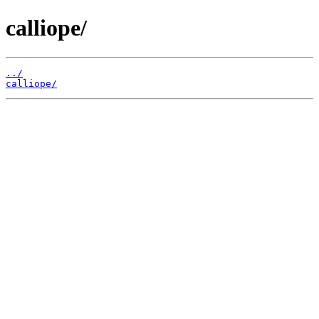
calliope/
../
calliope/