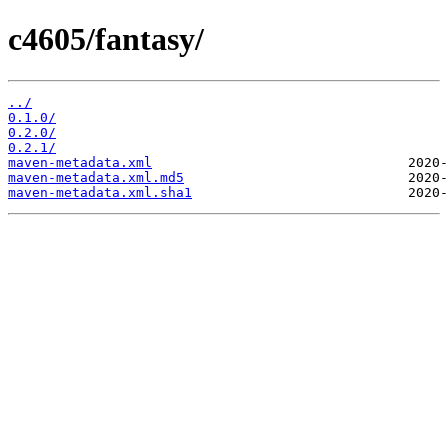
c4605/fantasy/
../
0.1.0/
0.2.0/
0.2.1/
maven-metadata.xml
maven-metadata.xml.md5
maven-metadata.xml.sha1