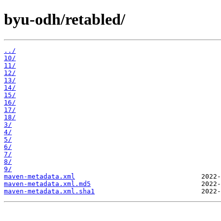
byu-odh/retabled/
../
10/
11/
12/
13/
14/
15/
16/
17/
18/
3/
4/
5/
6/
7/
8/
9/
maven-metadata.xml
maven-metadata.xml.md5
maven-metadata.xml.sha1