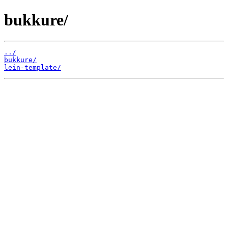
bukkure/
../
bukkure/
lein-template/