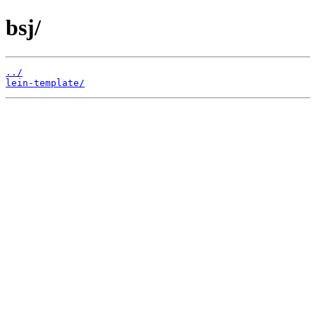
bsj/
../
lein-template/