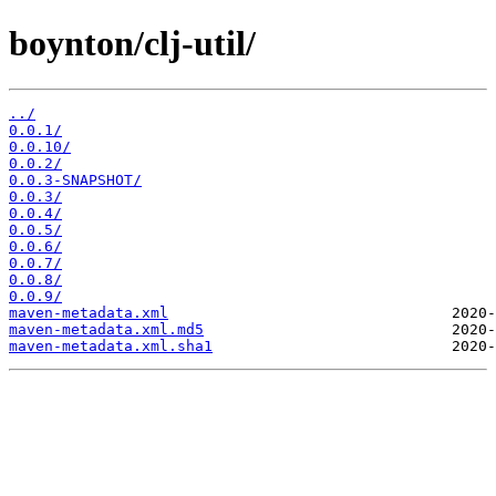
boynton/clj-util/
../
0.0.1/
0.0.10/
0.0.2/
0.0.3-SNAPSHOT/
0.0.3/
0.0.4/
0.0.5/
0.0.6/
0.0.7/
0.0.8/
0.0.9/
maven-metadata.xml
maven-metadata.xml.md5
maven-metadata.xml.sha1