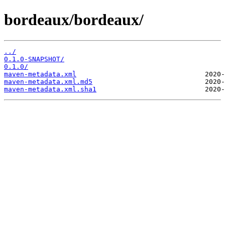
bordeaux/bordeaux/
../
0.1.0-SNAPSHOT/
0.1.0/
maven-metadata.xml
maven-metadata.xml.md5
maven-metadata.xml.sha1