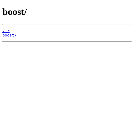
boost/
../
boost/