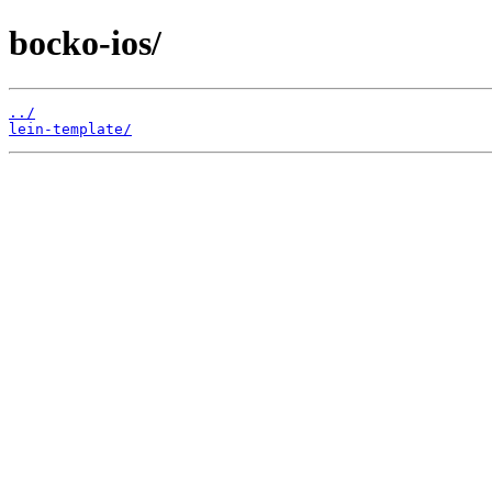
bocko-ios/
../
lein-template/