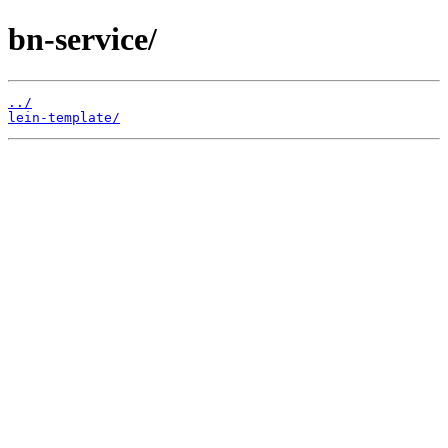
bn-service/
../
lein-template/