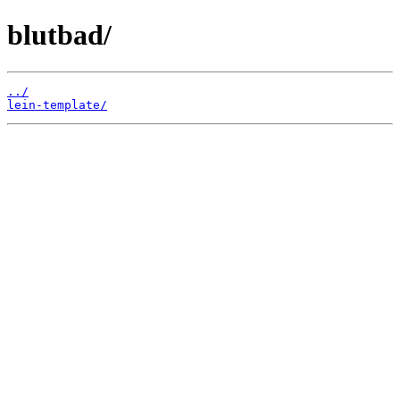
blutbad/
../
lein-template/