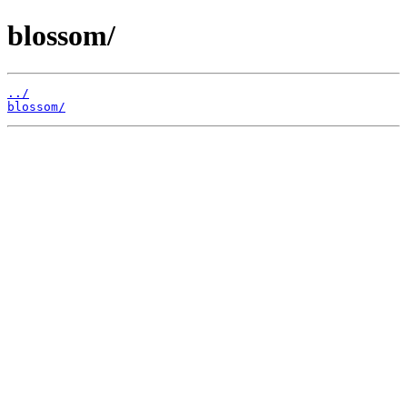
blossom/
../
blossom/