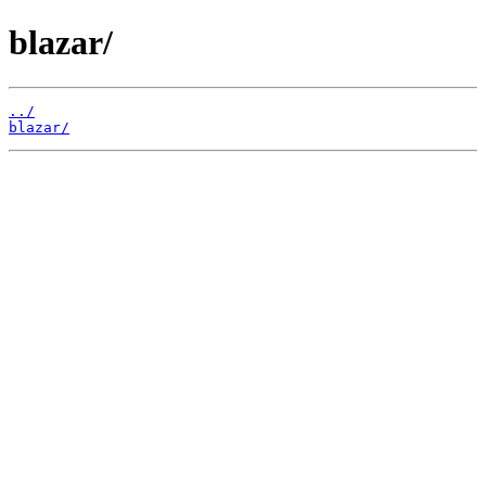
blazar/
../
blazar/