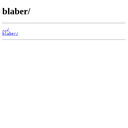
blaber/
../
blaber/