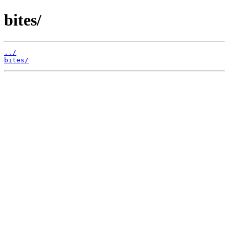
bites/
../
bites/