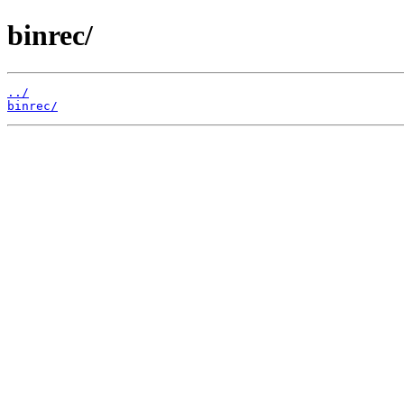
binrec/
../
binrec/