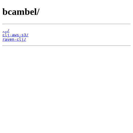
bcambel/
../
clj-aws-s3/
raven-clj/