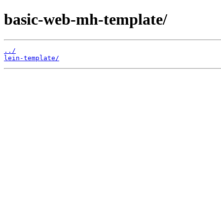
basic-web-mh-template/
../
lein-template/