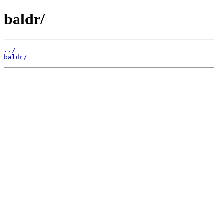
baldr/
../
baldr/