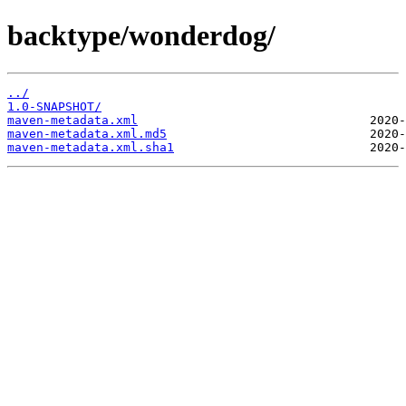
backtype/wonderdog/
../
1.0-SNAPSHOT/
maven-metadata.xml
maven-metadata.xml.md5
maven-metadata.xml.sha1