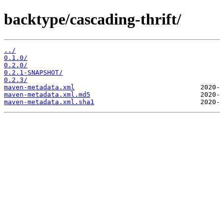
backtype/cascading-thrift/
../
0.1.0/
0.2.0/
0.2.1-SNAPSHOT/
0.2.3/
maven-metadata.xml
maven-metadata.xml.md5
maven-metadata.xml.sha1