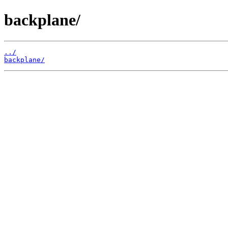
backplane/
../
backplane/