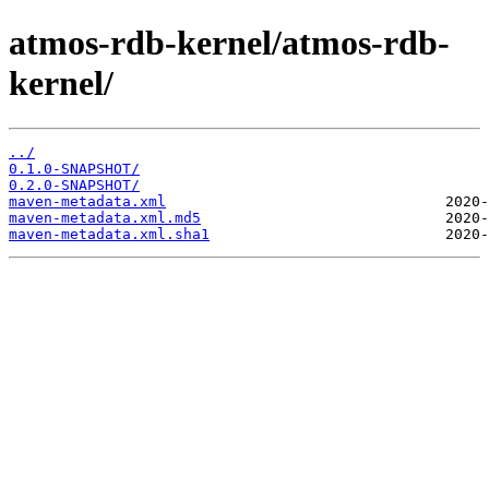
atmos-rdb-kernel/atmos-rdb-
kernel/
../
0.1.0-SNAPSHOT/
0.2.0-SNAPSHOT/
maven-metadata.xml
maven-metadata.xml.md5
maven-metadata.xml.sha1