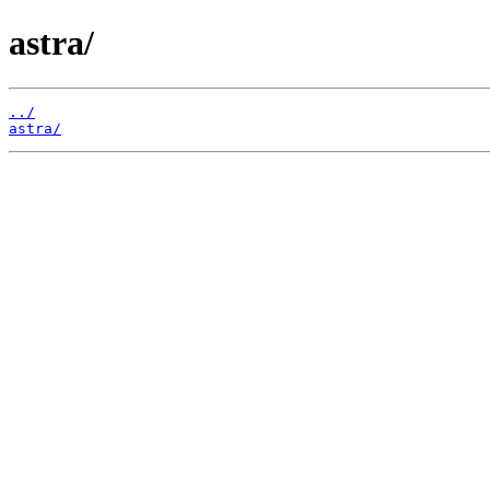
astra/
../
astra/