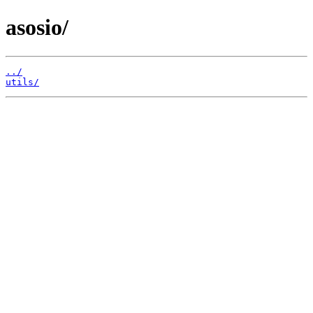
asosio/
../
utils/