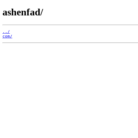
ashenfad/
../
com/