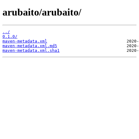
arubaito/arubaito/
../
0.1.0/
maven-metadata.xml
maven-metadata.xml.md5
maven-metadata.xml.sha1