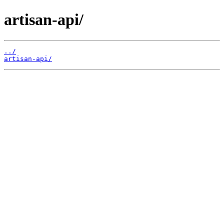
artisan-api/
../
artisan-api/