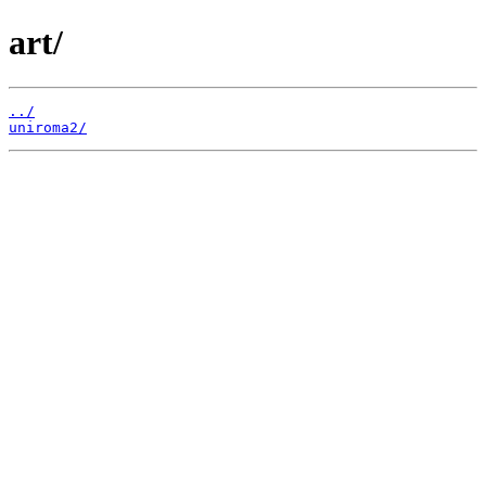
art/
../
uniroma2/