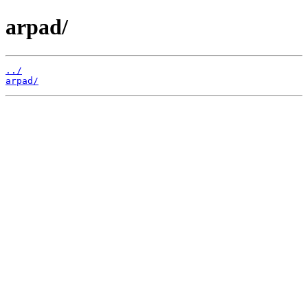
arpad/
../
arpad/